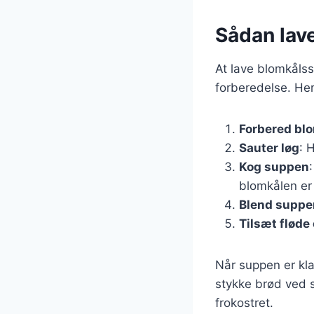
Sådan lav
At lave blomkåls
forberedelse. Her 
Forbered bl
Sauter løg
: 
Kog suppen
blomkålen er
Blend suppe
Tilsæt fløde
Når suppen er kla
stykke brød ved si
frokostret.