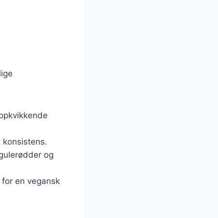
lige
g opkvikkende
t konsistens.
 gulerødder og
e for en vegansk