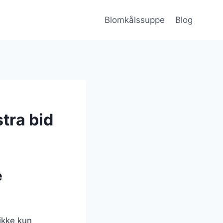
Blomkålssuppe
Blog
tra bid
e
ikke kun