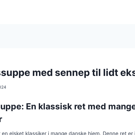
suppe med sennep til lidt eks
024
uppe: En klassisk ret med mang
r
en elsket klassiker i mange danske hjem. Denne ret er 