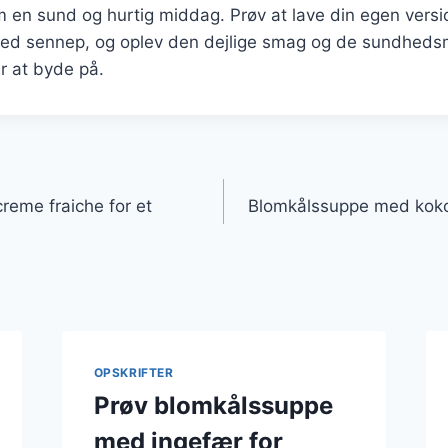
m en sund og hurtig middag. Prøv at lave din egen versi
ed sennep, og oplev den dejlige smag og de sundheds
r at byde på.
gation
eme fraiche for et
Blomkålssuppe med kokos
OPSKRIFTER
Prøv blomkålssuppe
med ingefær for