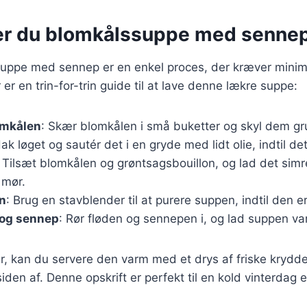
er du blomkålssuppe med senne
suppe med sennep er en enkel proces, der kræver minima
er en trin-for-trin guide til at lave denne lækre suppe:
omkålen
: Skær blomkålen i små buketter og skyl dem gr
Hak løget og sautér det i en gryde med lidt olie, indtil det
: Tilsæt blomkålen og grøntsagsbouillon, og lad det simre
 mør.
n
: Brug en stavblender til at purere suppen, indtil den er
 og sennep
: Rør fløden og sennepen i, og lad suppen v
r, kan du servere den varm med et drys af friske krydder
den af. Denne opskrift er perfekt til en kold vinterdag e