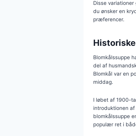
Disse variationer
du ønsker en kryd
præferencer.
Historisk
Blomkålssuppe har
del af husmandsko
Blomkål var en po
middag.
I løbet af 1900-t
introduktionen af
blomkålssuppe en
populær ret i bå