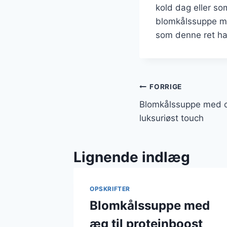
kold dag eller so
blomkålssuppe m
som denne ret ha
Indlægsnavi
FORRIGE
Blomkålssuppe med cr
luksuriøst touch
Lignende indlæg
OPSKRIFTER
Blomkålssuppe med
æg til proteinboost