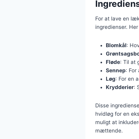
Ingredien
For at lave en l
ingredienser. Her
Blomkål
: Ho
Grøntsagsbo
Fløde
: Til a
Sennep
: For
Løg
: For en 
Krydderier
:
Disse ingrediense
hvidløg for en ek
muligt at inklude
mættende.