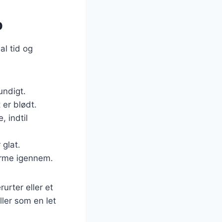
p
l tid og
undigt.
 er blødt.
, indtil
 glat.
arme igennem.
urter eller et
ller som en let