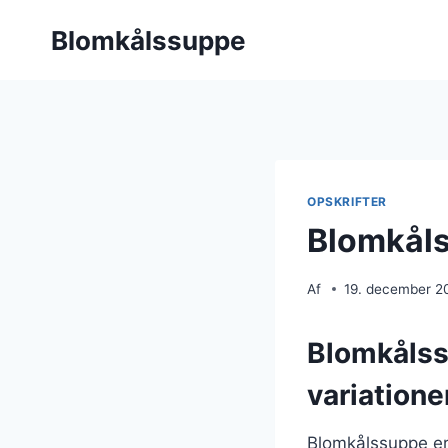
Fortsæt
Blomkålssuppe
til
indhold
OPSKRIFTER
Blomkåls
Af
19. december 2
Blomkålss
variatione
Blomkålssuppe er 