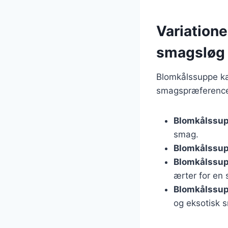
Variatione
smagsløg
Blomkålssuppe ka
smagspræferencer
Blomkålssup
smag.
Blomkålssup
Blomkålssup
ærter for en 
Blomkålssu
og eksotisk 