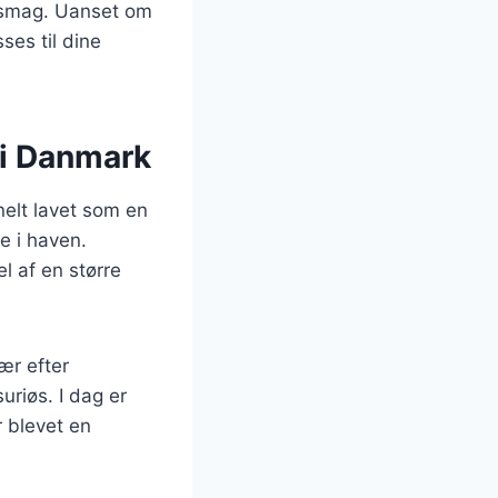
og smag. Uanset om
ses til dine
 i Danmark
nelt lavet som en
e i haven.
l af en større
ær efter
uriøs. I dag er
 blevet en