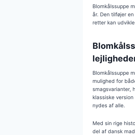
Blomkålssuppe med
år. Den tilføjer e
retter kan udvikle
Blomkålssu
lejlighede
Blomkålssuppe me
mulighed for både
smagsvarianter, h
klassiske version
nydes af alle.
Med sin rige hist
del af dansk madk