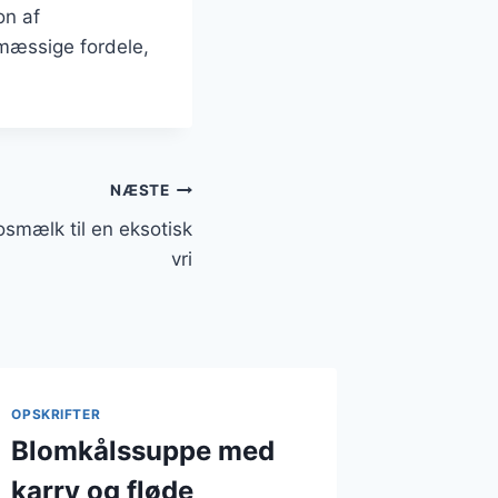
on af
mæssige fordele,
NÆSTE
mælk til en eksotisk
vri
OPSKRIFTER
Blomkålssuppe med
karry og fløde