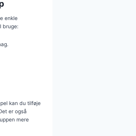
p
e enkle
l bruge:
mag.
.
el kan du tilføje
Det er også
 suppen mere