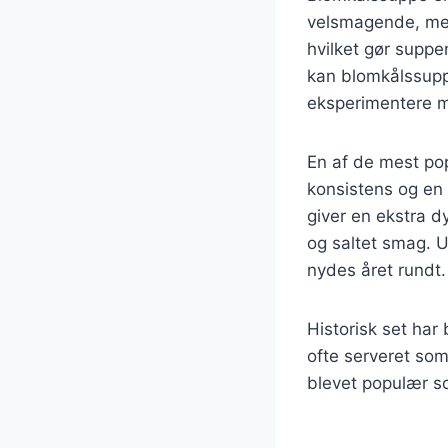
velsmagende, men
hvilket gør suppe
kan blomkålssuppe
eksperimentere m
En af de mest pop
konsistens og en 
giver en ekstra 
og saltet smag. U
nydes året rundt.
Historisk set har
ofte serveret som
blevet populær so