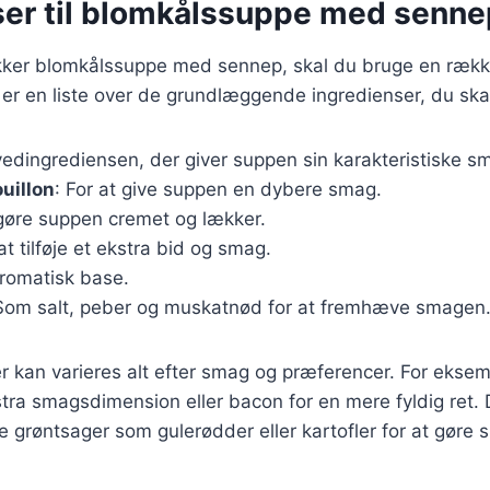
ser til blomkålssuppe med senne
ækker blomkålssuppe med sennep, skal du bruge en rækk
 er en liste over de grundlæggende ingredienser, du ska
vedingrediensen, der giver suppen sin karakteristiske s
uillon
: For at give suppen en dybere smag.
t gøre suppen cremet og lækker.
 at tilføje et ekstra bid og smag.
aromatisk base.
 Som salt, peber og muskatnød for at fremhæve smagen
r kan varieres alt efter smag og præferencer. For eksemp
stra smagsdimension eller bacon for en mere fyldig ret. 
re grøntsager som gulerødder eller kartofler for at gøre