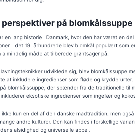
e perspektiver på blomkålssuppe
 en lang historie i Danmark, hvor den har været en del
oner. I det 19. århundrede blev blomkål populært som e
 almindelig måde at tilberede grøntsager på.
lavningsteknikker udviklede sig, blev blomkålssuppe mer
te at inkludere ingredienser som fløde og krydderurter. 
på blomkålssuppe, der spænder fra de traditionelle til
r inkluderer eksotiske ingredienser som ingefær og kok
ikke kun en del af den danske madtradition, men også e
mange andre kulturer. Den kan findes i forskellige varian
 dens alsidighed og universelle appel.