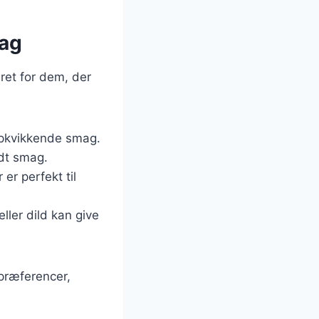
mag
 ret for dem, der
g opkvikkende smag.
ldt smag.
er perfekt til
eller dild kan give
 præferencer,