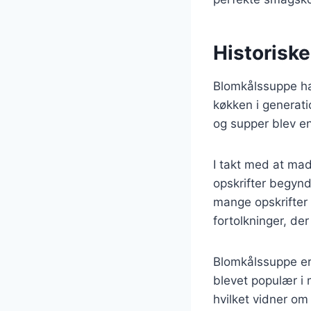
Historisk
Blomkålssuppe har
køkken i generati
og supper blev en
I takt med at mad
opskrifter begynd
mange opskrifter 
fortolkninger, de
Blomkålssuppe er 
blevet populær i 
hvilket vidner om