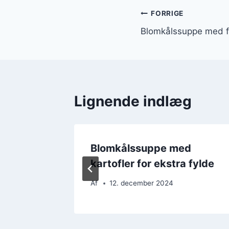
Indlægsnavi
FORRIGE
Blomkålssuppe med f
Lignende indlæg
krift
Blomkålssuppe med
kartofler for ekstra fylde
Af
12. december 2024