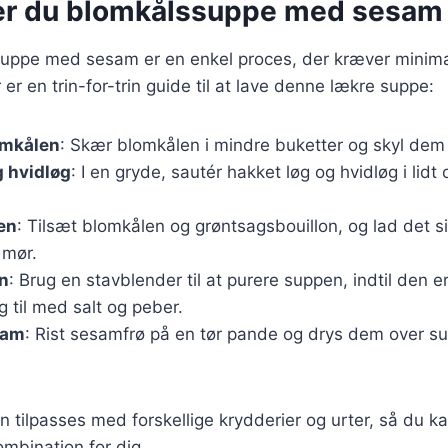
er du blomkålssuppe med sesam
suppe med sesam er en enkel proces, der kræver minima
er en trin-for-trin guide til at lave denne lækre suppe:
omkålen
: Skær blomkålen i mindre buketter og skyl dem 
g hvidløg
: I en gryde, sautér hakket løg og hvidløg i lidt o
en
: Tilsæt blomkålen og grøntsagsbouillon, og lad det si
 mør.
n
: Brug en stavblender til at purere suppen, indtil den er
 til med salt og peber.
sam
: Rist sesamfrø på en tør pande og drys dem over su
n tilpasses med forskellige krydderier og urter, så du k
mbination for dig.