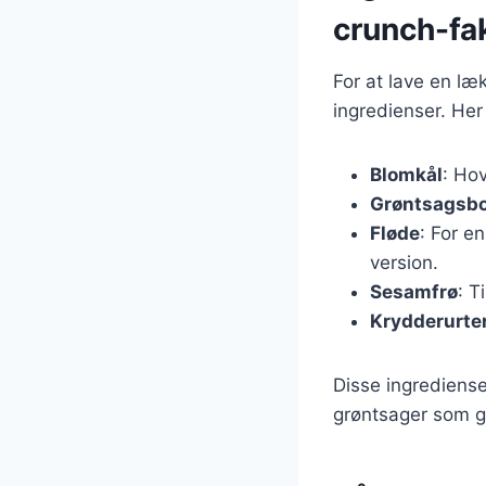
crunch-fa
For at lave en l
ingredienser. Her
Blomkål
: Ho
Grøntsagsbo
Fløde
: For e
version.
Sesamfrø
: T
Krydderurte
Disse ingrediense
grøntsager som gu