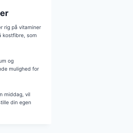
der
 rig på vitaminer
å kostfibre, som
ium og
nde mulighed for
n middag, vil
ille din egen