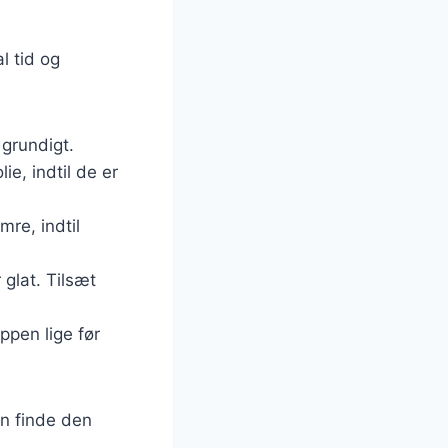
l tid og
grundigt.
lie, indtil de er
mre, indtil
 glat. Tilsæt
ppen lige før
an finde den