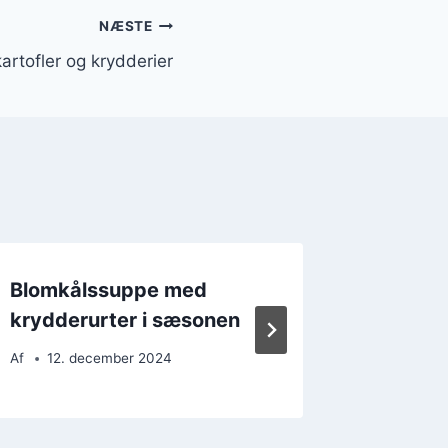
NÆSTE
rtofler og krydderier
Blomkålssuppe med
Blomkå
krydderurter i sæsonen
for eks
Af
12. december 2024
Af
21. 