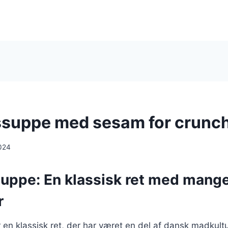
suppe med sesam for crunch
024
uppe: En klassisk ret med mang
r
en klassisk ret, der har været en del af dansk madkult