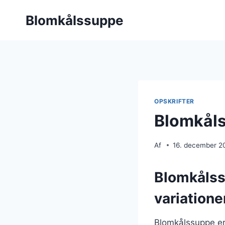
Fortsæt
Blomkålssuppe
til
indhold
OPSKRIFTER
Blomkåls
Af
16. december 2
Blomkålss
variatione
Blomkålssuppe er 