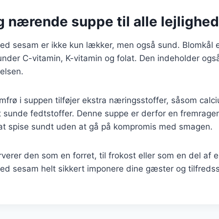
 nærende suppe til alle lejlighe
d sesam er ikke kun lækker, men også sund. Blomkål er
under C-vitamin, K-vitamin og folat. Den indeholder ogs
jelsen.
mfrø i suppen tilføjer ekstra næringsstoffer, såsom calc
sunde fedtstoffer. Denne suppe er derfor en fremrage
at spise sundt uden at gå på kompromis med smagen.
erer den som en forret, til frokost eller som en del af e
 sesam helt sikkert imponere dine gæster og tilfredsst