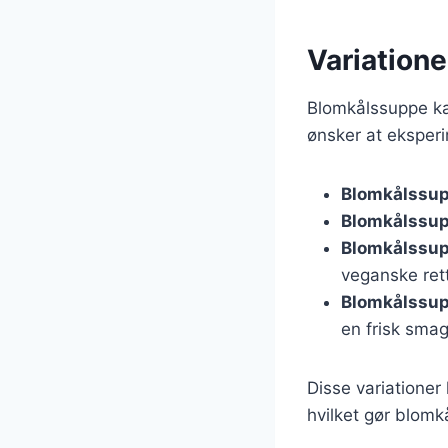
Variatione
Blomkålssuppe kan
ønsker at eksperi
Blomkålssup
Blomkålssu
Blomkålssu
veganske rett
Blomkålssup
en frisk smag
Disse variationer
hvilket gør blomkå