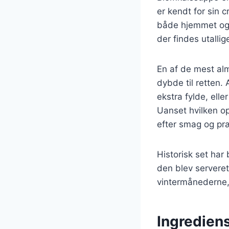
er kendt for sin 
både hjemmet og 
der findes utallig
En af de mest alm
dybde til retten.
ekstra fylde, ell
Uanset hvilken op
efter smag og pr
Historisk set har
den blev serveret
vintermånederne,
Ingredien