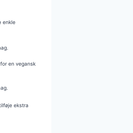
e enkle
mag.
 for en vegansk
mag.
ilføje ekstra