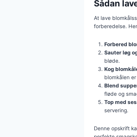
Sådan lav
At lave blomkåls
forberedelse. Her 
Forbered bl
Sauter løg o
bløde.
Kog blomkål
blomkålen er
Blend suppe
fløde og smag
Top med se
servering.
Denne opskrift ka
perfekte smagsko