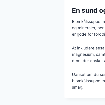
En sund og
Blomkålssuppe me
og mineraler, her
er gode for fordø
At inkludere sesa
magnesium, samt 
dem, der ønsker 
Uanset om du serv
blomkålssuppe med
smag.