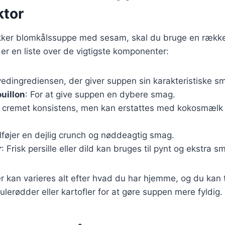
ktor
ækker blomkålssuppe med sesam, skal du bruge en rækk
 er en liste over de vigtigste komponenter:
vedingrediensen, der giver suppen sin karakteristiske s
uillon
: For at give suppen en dybere smag.
n cremet konsistens, men kan erstattes med kokosmælk
ilføjer en dejlig crunch og nøddeagtig smag.
r
: Frisk persille eller dild kan bruges til pynt og ekstra s
r kan varieres alt efter hvad du har hjemme, og du kan t
lerødder eller kartofler for at gøre suppen mere fyldig.