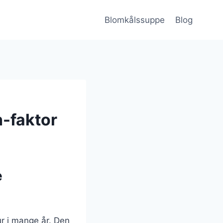
Blomkålssuppe
Blog
-faktor
e
ur i mange år. Den