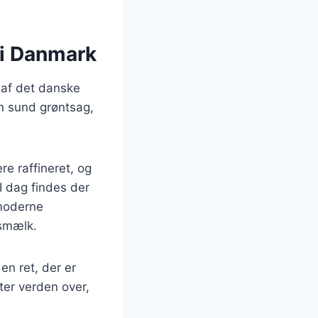
 i Danmark
 af det danske
n sund grøntsag,
e raffineret, og
I dag findes der
 moderne
osmælk.
n ret, der er
ter verden over,