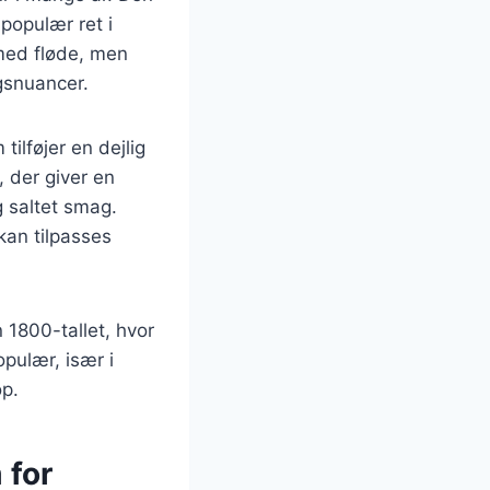
populær ret i
med fløde, men
agsnuancer.
ilføjer en dejlig
, der giver en
g saltet smag.
kan tilpasses
 1800-tallet, hvor
opulær, især i
op.
 for