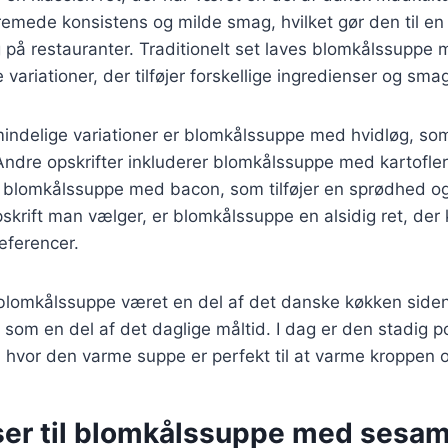
cremede konsistens og milde smag, hvilket gør den til en 
på restauranter. Traditionelt set laves blomkålssuppe 
e variationer, der tilføjer forskellige ingredienser og sm
indelige variationer er blomkålssuppe med hvidløg, som t
 Andre opskrifter inkluderer blomkålssuppe med kartofler
er blomkålssuppe med bacon, som tilføjer en sprødhed o
skrift man vælger, er blomkålssuppe en alsidig ret, der 
æferencer.
 blomkålssuppe været en del af det danske køkken siden
 som en del af det daglige måltid. I dag er den stadig p
 hvor den varme suppe er perfekt til at varme kroppen 
ser til blomkålssuppe med sesam