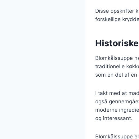
Disse opskrifter
forskellige krydd
Historisk
Blomkålssuppe har
traditionelle køk
som en del af en 
I takt med at mad
også gennemgået e
moderne ingredie
og interessant.
Blomkålssuppe er