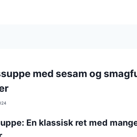
ssuppe med sesam og smagf
er
024
uppe: En klassisk ret med mang
r