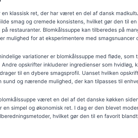
en klassisk ret, der har været en del af dansk madkult
milde smag og cremede konsistens, hvilket gør den til en 
på restauranter. Blomkålssuppe kan tilberedes på mang
iver mulighed for at eksperimentere med smagsnuancer o
indelige variationer er blomkålssuppe med fløde, som ti
n. Andre opskrifter inkluderer ingredienser som hvidløg, k
idrager til en dybere smagsprofil. Uanset hvilken opskrif
 sund og nærende mulighed, der kan tilpasses til enhv
 blomkålssuppe været en del af det danske køkken siden
r en simpel og økonomisk ret. I dag er den blevet mode
ilberedningsmetoder, hvilket gør den til en favorit blan