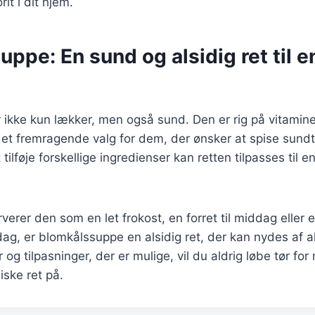
rit i dit hjem.
ppe: En sund og alsidig ret til e
ikke kun lækker, men også sund. Den er rig på vitamine
il et fremragende valg for dem, der ønsker at spise sund
tilføje forskellige ingredienser kan retten tilpasses til
erer den som en let frokost, en forret til middag eller
dag, er blomkålssuppe en alsidig ret, der kan nydes af a
og tilpasninger, der er mulige, vil du aldrig løbe tør fo
ske ret på.