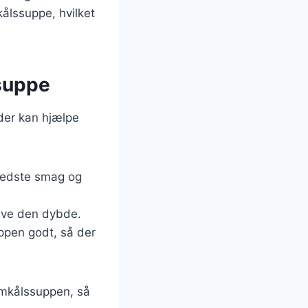
kålssuppe, hvilket
ssuppe
der kan hjælpe
 bedste smag og
give den dybde.
uppen godt, så der
omkålssuppen, så