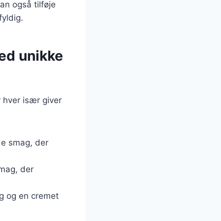
n også tilføje
yldig.
ed unikke
 hver især giver
nde smag, der
smag, der
g og en cremet