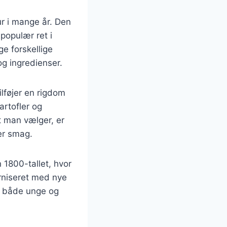
ur i mange år. Den
populær ret i
e forskellige
g ingredienser.
lføjer en rigdom
artofler og
t man vælger, er
er smag.
 1800-tallet, hvor
rniseret med nye
dt både unge og