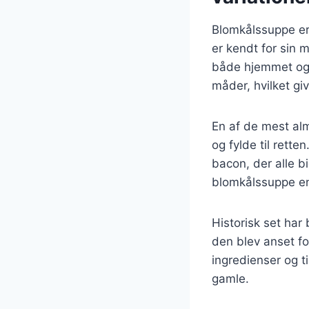
Blomkålssuppe er 
er kendt for sin 
både hjemmet og 
måder, hvilket g
En af de mest alm
og fylde til rette
bacon, der alle b
blomkålssuppe en
Historisk set har
den blev anset fo
ingredienser og t
gamle.