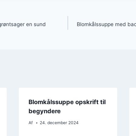
gation
røntsager en sund
Blomkålssuppe med baco
Blomkålssuppe opskrift til
begyndere
Af
24. december 2024