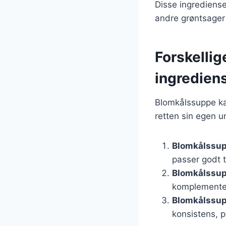
Disse ingrediense
andre grøntsager 
Forskelli
ingredien
Blomkålssuppe kan
retten sin egen u
Blomkålssup
passer godt 
Blomkålssu
komplemente
Blomkålssu
konsistens, p