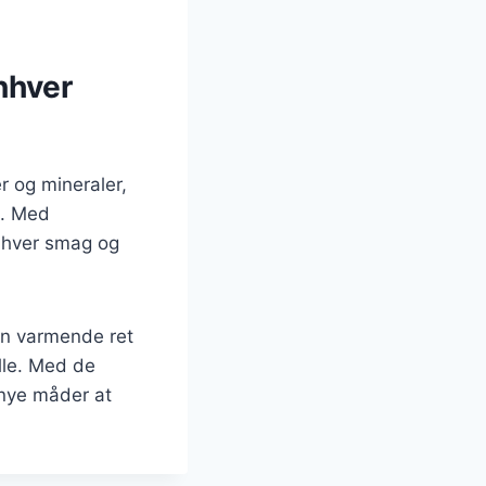
nhver
r og mineraler,
t. Med
 enhver smag og
 en varmende ret
lle. Med de
r nye måder at