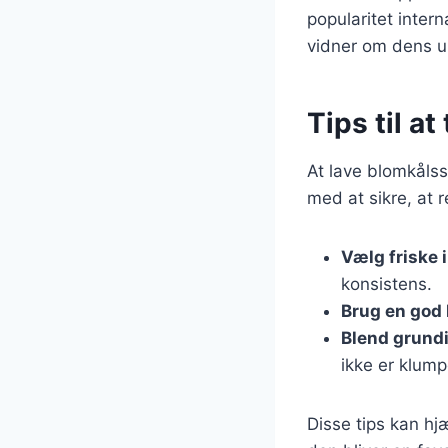
popularitet inter
vidner om dens un
Tips til a
At lave blomkålss
med at sikre, at 
Vælg friske 
konsistens.
Brug en god 
Blend grund
ikke er klump
Disse tips kan h