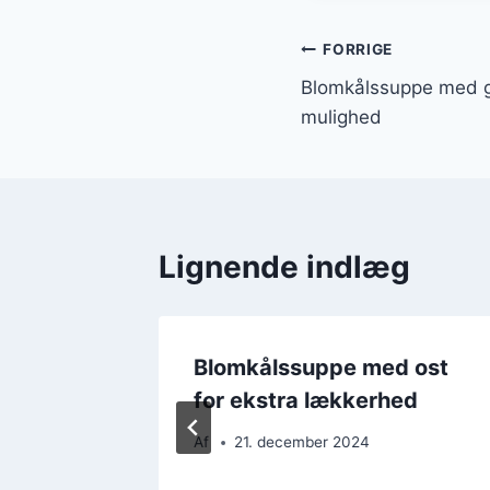
Indlægsnavi
FORRIGE
Blomkålssuppe med g
mulighed
Lignende indlæg
 æg til
Blomkålssuppe med ost
for ekstra lækkerhed
Af
21. december 2024