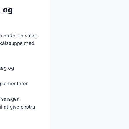
m og
en endelige smag.
omkålssuppe med
mag og
mplementerer
l smagen.
il at give ekstra