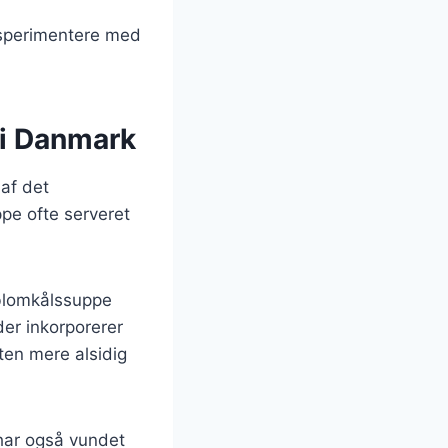
ksperimentere med
 i Danmark
af det
ppe ofte serveret
 blomkålssuppe
der inkorporerer
ten mere alsidig
har også vundet