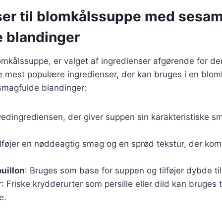
ser til blomkålssuppe med sesa
 blandinger
omkålssuppe, er valget af ingredienser afgørende for d
de mest populære ingredienser, der kan bruges i en bl
magfulde blandinger:
vedingrediensen, der giver suppen sin karakteristiske s
ilføjer en nøddeagtig smag og en sprød tekstur, der ko
uillon
: Bruges som base for suppen og tilføjer dybde ti
r
: Friske krydderurter som persille eller dild kan bruges t
e.