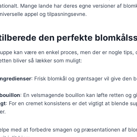
nationalt. Mange lande har deres egne versioner af blom
iverselle appel og tilpasningsevne.
t tilberede den perfekte blomkål
uppe kan være en enkel proces, men der er nogle tips, 
retten bliver så lækker som muligt:
ingredienser
: Frisk blomkål og grøntsager vil give den
bouillon
: En velsmagende bouillon kan løfte retten og 
igt
: For en cremet konsistens er det vigtigt at blende s
er.
jælpe med at forbedre smagen og præsentationen af bl