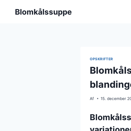
Fortsæt
Blomkålssuppe
til
indhold
OPSKRIFTER
Blomkål
blanding
Af
15. december 2
Blomkålss
variatione