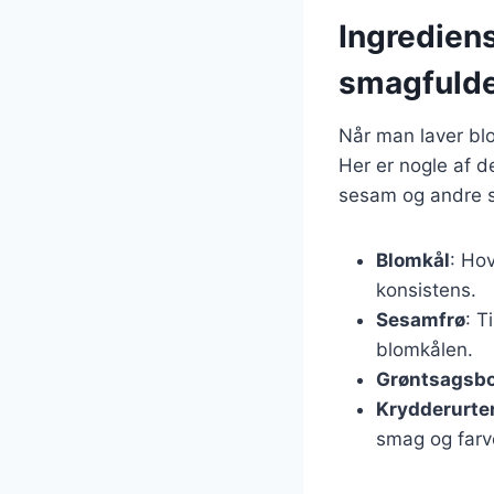
Ingredien
smagfulde
Når man laver bl
Her er nogle af 
sesam og andre s
Blomkål
: Ho
konsistens.
Sesamfrø
: T
blomkålen.
Grøntsagsbo
Krydderurte
smag og farv