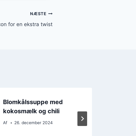
NÆSTE
n for en ekstra twist
Blomkålssuppe med
Blomkå
kokosmælk og chili
krydder
aromat
Af
26. december 2024
Af
26. 