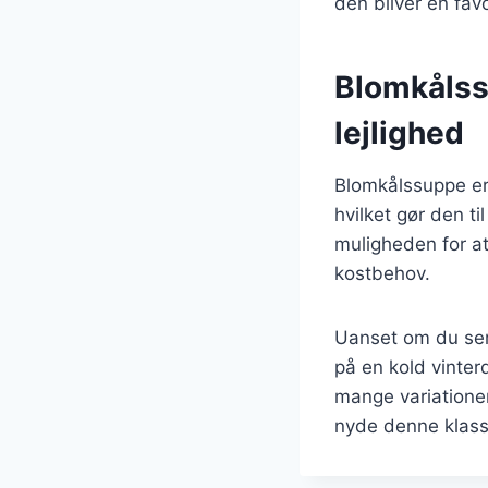
den bliver en favo
Blomkålssu
lejlighed
Blomkålssuppe er 
hvilket gør den t
muligheden for at 
kostbehov.
Uanset om du serv
på en kold vinter
mange variationer 
nyde denne klassi