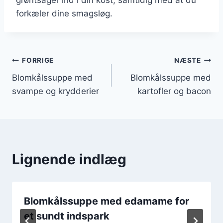
forkæler dine smagsløg.
Indlægsnavigation
FORRIGE
NÆSTE
Blomkålssuppe med
Blomkålssuppe med
svampe og krydderier
kartofler og bacon
Lignende indlæg
Blomkålssuppe med edamame for
et sundt indspark