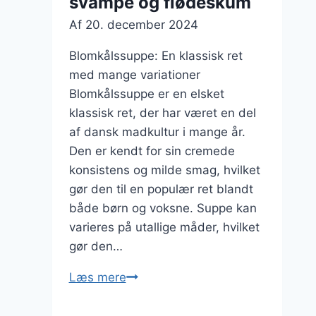
svampe og flødeskum
Af
20. december 2024
Blomkålssuppe: En klassisk ret
med mange variationer
Blomkålssuppe er en elsket
klassisk ret, der har været en del
af dansk madkultur i mange år.
Den er kendt for sin cremede
konsistens og milde smag, hvilket
gør den til en populær ret blandt
både børn og voksne. Suppe kan
varieres på utallige måder, hvilket
gør den…
Blomkålssuppe
Læs mere
med
svampe