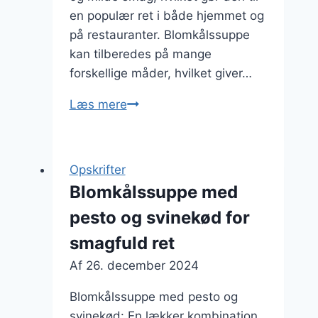
en populær ret i både hjemmet og
på restauranter. Blomkålssuppe
kan tilberedes på mange
forskellige måder, hvilket giver…
Blomkålssuppe
Læs mere
med
kartofler
til
Opskrifter
en
Blomkålssuppe med
fyldig
pesto og svinekød for
middag
smagfuld ret
Af
26. december 2024
Blomkålssuppe med pesto og
svinekød: En lækker kombination