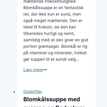
mættende frokostmulighed
Blomkålssuppe er en fantastisk
ret, der ikke kun er sund, men
også meget mættende. Den er
ideel til frokost, da den kan
tilberedes hurtigt og nemt,
samtidig med at den giver en god
portion grøntsager. Blomkål er rig
på vitaminer og mineraler, hvilket
gør suppen til et sundt valg…
Blomkålssuppe
Læs mere
til
frokost
der
Opskrifter
mætter
Blomkålssuppe med
godt