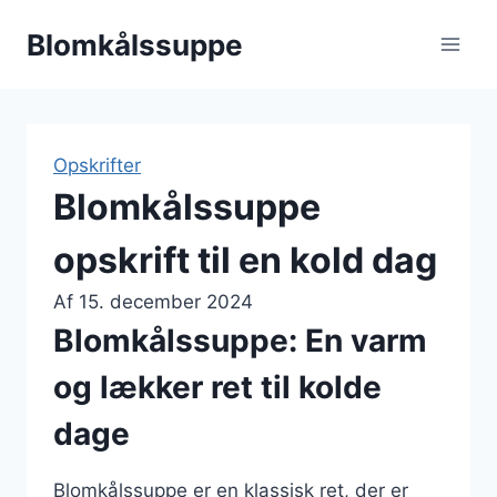
Fortsæt
Blomkålssuppe
til
indhold
Opskrifter
Blomkålssuppe
opskrift til en kold dag
Af
15. december 2024
Blomkålssuppe: En varm
og lækker ret til kolde
dage
Blomkålssuppe er en klassisk ret, der er