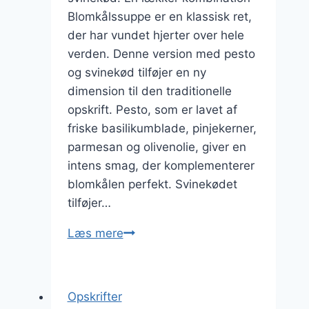
Blomkålssuppe er en klassisk ret,
der har vundet hjerter over hele
verden. Denne version med pesto
og svinekød tilføjer en ny
dimension til den traditionelle
opskrift. Pesto, som er lavet af
friske basilikumblade, pinjekerner,
parmesan og olivenolie, giver en
intens smag, der komplementerer
blomkålen perfekt. Svinekødet
tilføjer…
Blomkålssuppe
Læs mere
med
pesto
og
Opskrifter
svinekød