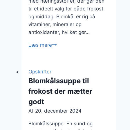
med næringsstoffer, der gør den
til et ideelt valg for både frokost
og middag. Blomkål er rig på
vitaminer, mineraler og
antioxidanter, hvilket gør…
Blomkålssuppe
Læs mere
med
grøntsager:
Sundhed
Opskrifter
på
Blomkålssuppe til
tallerkenen
frokost der mætter
godt
Af
20. december 2024
Blomkålssuppe: En sund og