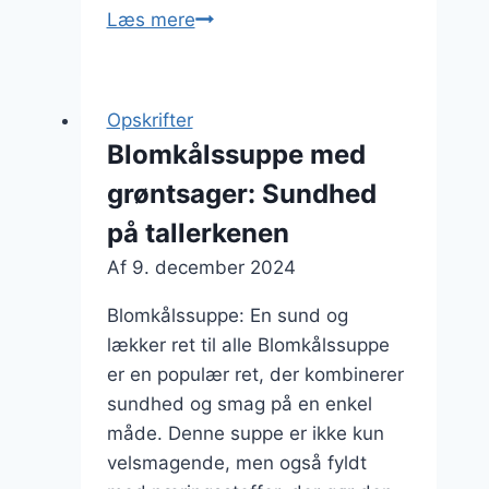
Blomkålssuppe
Læs mere
med
kylling
og
Opskrifter
grøntsager
Blomkålssuppe med
grøntsager: Sundhed
på tallerkenen
Af
9. december 2024
Blomkålssuppe: En sund og
lækker ret til alle Blomkålssuppe
er en populær ret, der kombinerer
sundhed og smag på en enkel
måde. Denne suppe er ikke kun
velsmagende, men også fyldt