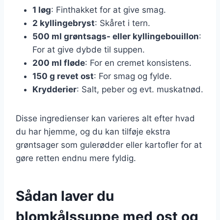
1 løg
: Finthakket for at give smag.
2 kyllingebryst
: Skåret i tern.
500 ml grøntsags- eller kyllingebouillon
:
For at give dybde til suppen.
200 ml fløde
: For en cremet konsistens.
150 g revet ost
: For smag og fylde.
Krydderier
: Salt, peber og evt. muskatnød.
Disse ingredienser kan varieres alt efter hvad
du har hjemme, og du kan tilføje ekstra
grøntsager som gulerødder eller kartofler for at
gøre retten endnu mere fyldig.
Sådan laver du
blomkålssuppe med ost og