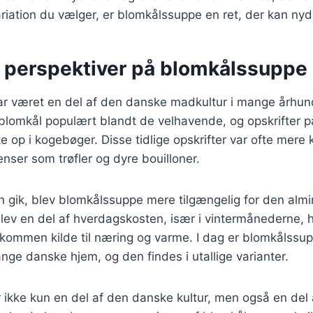
riation du vælger, er blomkålssuppe en ret, der kan nyd
e perspektiver på blomkålssuppe
r været en del af den danske madkultur i mange århundr
blomkål populært blandt de velhavende, og opskrifter 
 op i kogebøger. Disse tidlige opskrifter var ofte mere
enser som trøfler og dyre bouilloner.
en gik, blev blomkålssuppe mere tilgængelig for den almi
blev en del af hverdagskosten, især i vintermånederne,
kommen kilde til næring og varme. I dag er blomkålssup
ge danske hjem, og den findes i utallige varianter.
ikke kun en del af den danske kultur, men også en del 