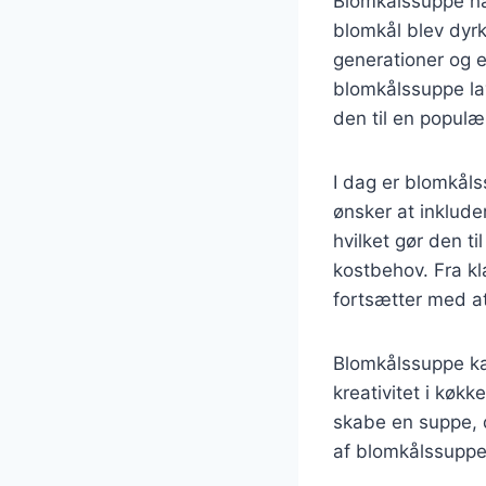
Blomkålssuppe har
blomkål blev dyrk
generationer og e
blomkålssuppe lav
den til en populæ
I dag er blomkål
ønsker at inklude
hvilket gør den ti
kostbehov. Fra kl
fortsætter med a
Blomkålssuppe kan
kreativitet i køkk
skabe en suppe, d
af blomkålssuppe o