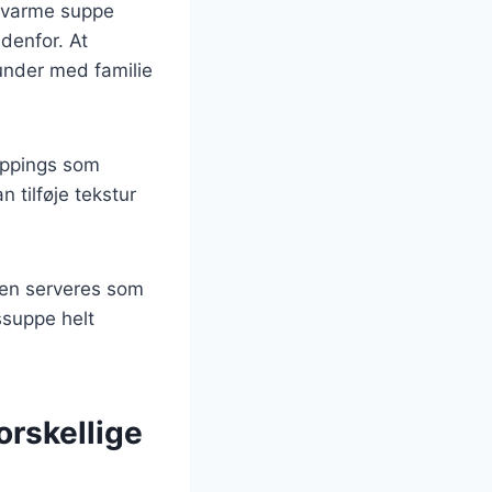
n varme suppe
denfor. At
under med familie
toppings som
 tilføje tekstur
den serveres som
ssuppe helt
orskellige