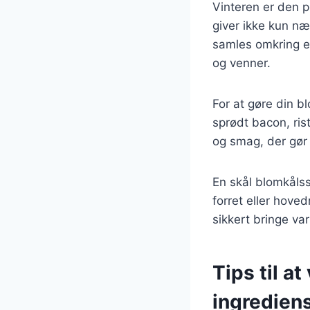
Vinteren er den p
giver ikke kun næ
samles omkring e
og venner.
For at gøre din b
sprødt bacon, ris
og smag, der gør
En skål blomkåls
forret eller hove
sikkert bringe va
Tips til a
ingredien