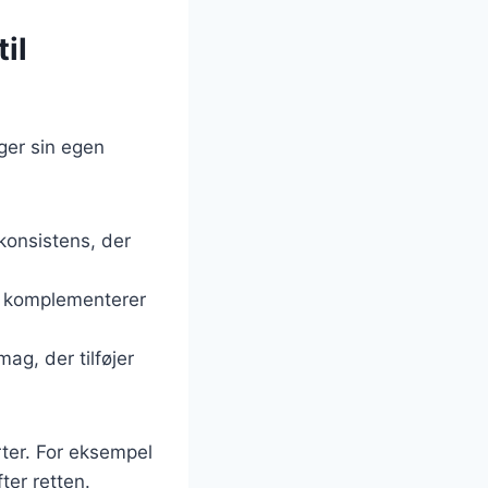
il
ger sin egen
 konsistens, der
er komplementerer
ag, der tilføjer
rter. For eksempel
ter retten.