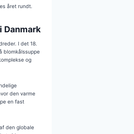
es året rundt.
 i Danmark
eder. I det 18.
på blomkålssuppe
 komplekse og
ndelige
 hvor den varme
pe en fast
af den globale