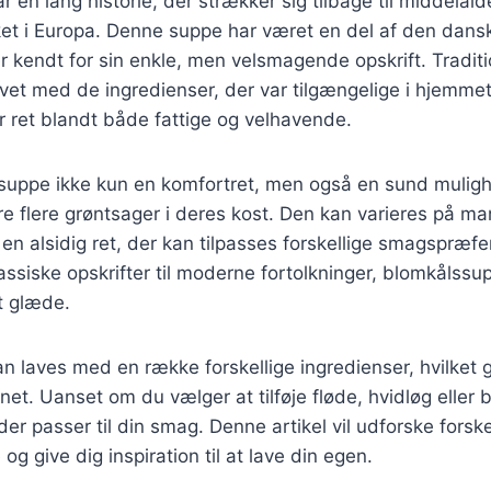
 en lang historie, der strækker sig tilbage til middelald
et i Europa. Denne suppe har været en del af den dansk
r kendt for sin enkle, men velsmagende opskrift. Traditi
et med de ingredienser, der var tilgængelige i hjemmet,
r ret blandt både fattige og velhavende.
ssuppe ikke kun en komfortret, men også en sund mulig
re flere grøntsager i deres kost. Den kan varieres på m
l en alsidig ret, der kan tilpasses forskellige smagspræf
assiske opskrifter til moderne fortolkninger, blomkålssup
t glæde.
 laves med en række forskellige ingredienser, hvilket g
enet. Uanset om du vælger at tilføje fløde, hvidløg eller
er passer til din smag. Denne artikel vil udforske forskel
g give dig inspiration til at lave din egen.