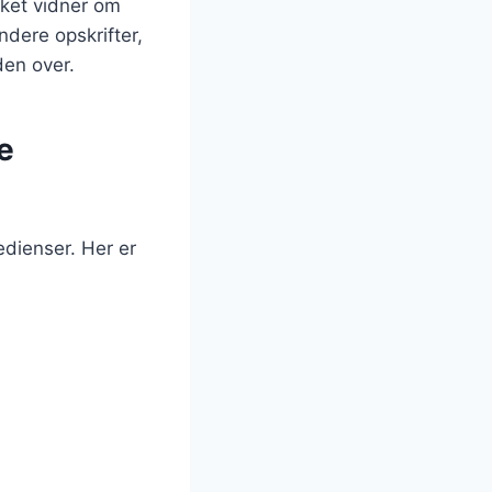
ket vidner om
ndere opskrifter,
den over.
e
dienser. Her er