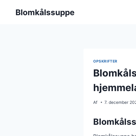
Fortsæt
Blomkålssuppe
til
indhold
OPSKRIFTER
Blomkåls
hjemmel
Af
7. december 20
Blomkålss