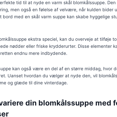
erfekte tid til at nyde en varm skål blomkålssuppe. De
ring, men også en følelse af velvære, når kulden bider u
t bord med en skål varm suppe kan skabe hyggelige st
lomkålssuppe ekstra speciel, kan du overveje at tilføje 
tede nødder eller friske krydderurter. Disse elementer kan
 retten endnu mere indbydende.
suppe kan også være en del af en større middag, hvor 
dret. Uanset hvordan du vælger at nyde den, vil blomkål
rme og glæde til dine vinterdage.
t variere din blomkålssuppe med f
ser