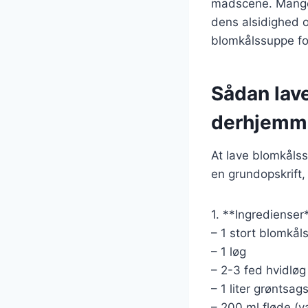
madscene. Mange 
dens alsidighed o
blomkålssuppe fo
Sådan lav
derhjemm
At lave blomkålss
en grundopskrift,
1. **Ingredienser
– 1 stort blomkå
– 1 løg
– 2-3 fed hvidløg
– 1 liter grøntsag
– 200 ml fløde (va