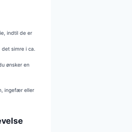
, indtil de er
 det simre i ca.
 du ønsker en
, ingefær eller
evelse