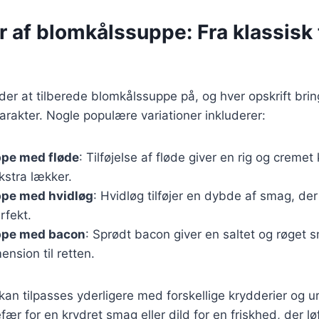
r af blomkålssuppe: Fra klassisk t
r at tilberede blomkålssuppe på, og hver opskrift brin
rakter. Nogle populære variationer inkluderer:
pe med fløde
: Tilføjelse af fløde giver en rig og cremet
kstra lækker.
pe med hvidløg
: Hvidløg tilføjer en dybde af smag, d
rfekt.
ppe med bacon
: Sprødt bacon giver en saltet og røget sm
ension til retten.
 kan tilpasses yderligere med forskellige krydderier og u
efær for en krydret smag eller dild for en friskhed, der løf