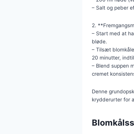
– Salt og peber e
2. **Fremgangsm
– Start med at ha
bløde.
– Tilsæt blomkåle
20 minutter, indt
– Blend suppen me
cremet konsistens
Denne grundopskri
krydderurter for 
Blomkålss