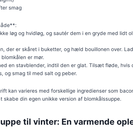
fter smag
åde**:
kke løg og hvidløg, og sautér dem i en gryde med lidt olie
n, der er skåret i buketter, og hæld bouillonen over. Lad
il blomkålen er mør.
d en stavblender, indtil den er glat. Tilsæt fløde, hvis
, og smag til med salt og peber.
ft kan varieres med forskellige ingredienser som bacon
at skabe din egen unikke version af blomkålssuppe.
uppe til vinter: En varmende opl