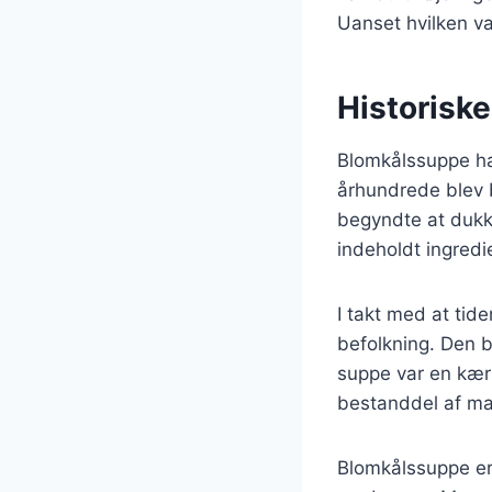
Uanset hvilken va
Historisk
Blomkålssuppe ha
århundrede blev 
begyndte at dukke
indeholdt ingredi
I takt med at tid
befolkning. Den 
suppe var en kær
bestanddel af man
Blomkålssuppe er 