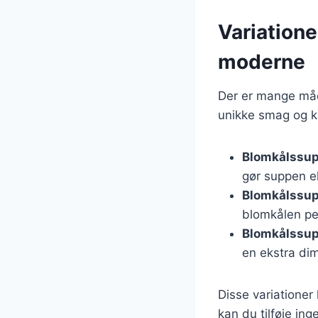
Variatione
moderne
Der er mange måde
unikke smag og ka
Blomkålssup
gør suppen e
Blomkålssup
blomkålen pe
Blomkålssu
en ekstra dim
Disse variationer
kan du tilføje ing