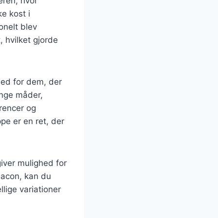
eren, hvor
e kost i
onelt blev
 hvilket gjorde
hed for dem, der
ange måder,
erencer og
pe er en ret, der
iver mulighed for
 bacon, kan du
lige variationer