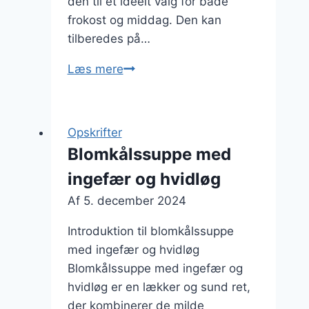
den til et ideelt valg for både
frokost og middag. Den kan
tilberedes på…
Blomkålssuppe
Læs mere
med
ingefær
for
Opskrifter
varme
Blomkålssuppe med
smagsnuancer
ingefær og hvidløg
Af
5. december 2024
Introduktion til blomkålssuppe
med ingefær og hvidløg
Blomkålssuppe med ingefær og
hvidløg er en lækker og sund ret,
der kombinerer de milde