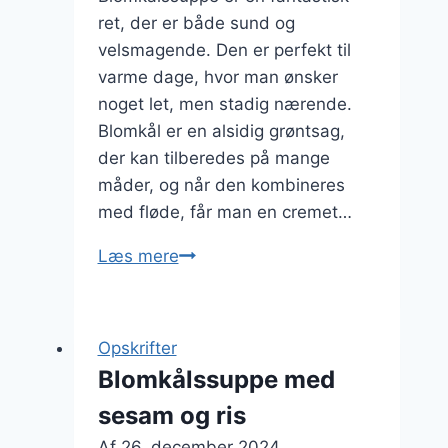
ret, der er både sund og
velsmagende. Den er perfekt til
varme dage, hvor man ønsker
noget let, men stadig nærende.
Blomkål er en alsidig grøntsag,
der kan tilberedes på mange
måder, og når den kombineres
med fløde, får man en cremet…
Blomkålssuppe
Læs mere
med
fløde
til
Opskrifter
varme
Blomkålssuppe med
dage
sesam og ris
Af
26. december 2024