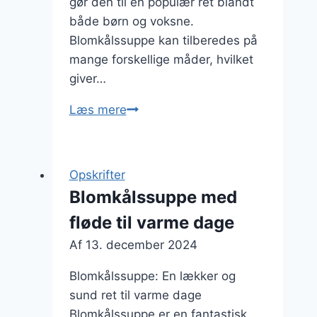
gør den til en populær ret blandt
både børn og voksne.
Blomkålssuppe kan tilberedes på
mange forskellige måder, hvilket
giver…
Blomkålssuppe
Læs mere
opskrift
til
alle
Opskrifter
Blomkålssuppe med
fløde til varme dage
Af
13. december 2024
Blomkålssuppe: En lækker og
sund ret til varme dage
Blomkålssuppe er en fantastisk