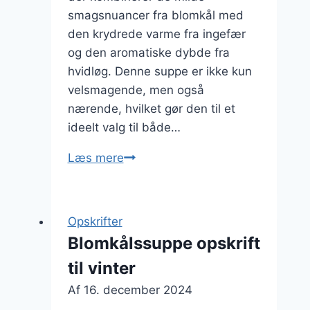
smagsnuancer fra blomkål med
den krydrede varme fra ingefær
og den aromatiske dybde fra
hvidløg. Denne suppe er ikke kun
velsmagende, men også
nærende, hvilket gør den til et
ideelt valg til både…
Blomkålssuppe
Læs mere
med
ingefær
og
Opskrifter
hvidløg
Blomkålssuppe opskrift
til vinter
Af
16. december 2024