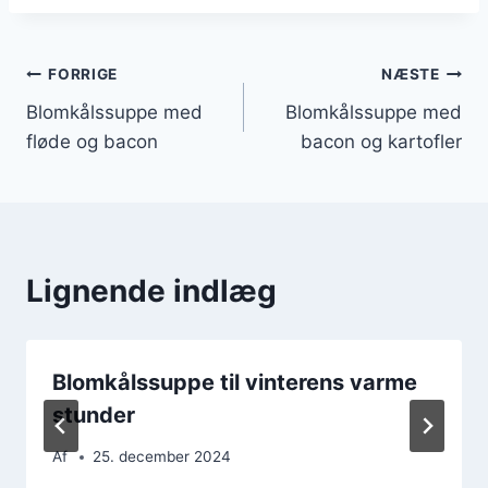
Indlægsnavigation
FORRIGE
NÆSTE
Blomkålssuppe med
Blomkålssuppe med
fløde og bacon
bacon og kartofler
Lignende indlæg
Blomkålssuppe til vinterens varme
stunder
Af
25. december 2024