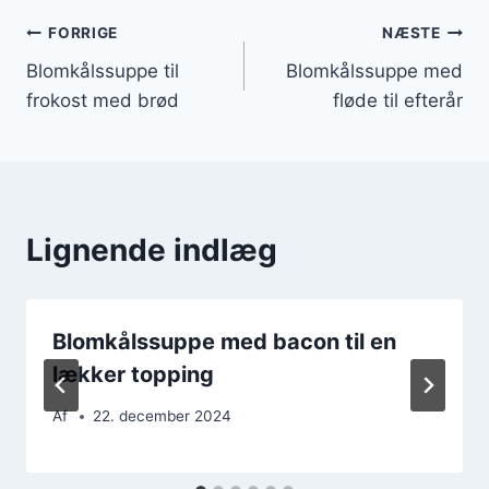
Indlægsnavigation
FORRIGE
NÆSTE
Blomkålssuppe til
Blomkålssuppe med
frokost med brød
fløde til efterår
Lignende indlæg
Blomkålssuppe med bacon til en
lækker topping
Af
22. december 2024