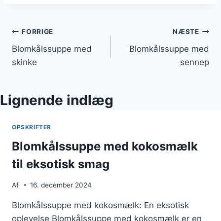
Indlægsnavigation
FORRIGE
NÆSTE
Blomkålssuppe med
Blomkålssuppe med
skinke
sennep
Lignende indlæg
OPSKRIFTER
Blomkålssuppe med kokosmælk
til eksotisk smag
Af
16. december 2024
Blomkålssuppe med kokosmælk: En eksotisk
oplevelse Blomkålssuppe med kokosmælk er en