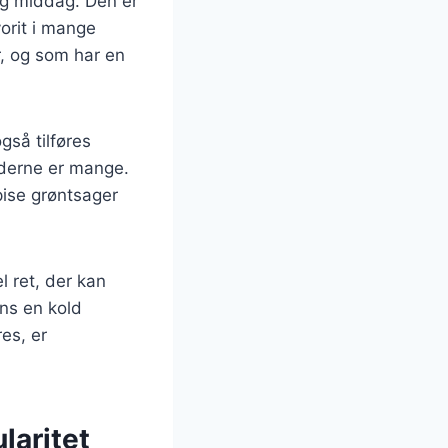
og middag. Den er
vorit i mange
r, og som har en
så tilføres
ederne er mange.
pise grøntsager
l ret, der kan
ns en kold
es, er
laritet