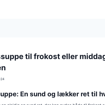
uppe til frokost eller middag
en
024
uppe: En sund og lækker ret til 