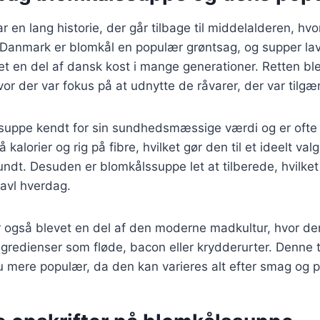
 en lang historie, der går tilbage til middelalderen, hvo
 I Danmark er blomkål en populær grøntsag, og supper l
t en del af dansk kost i mange generationer. Retten bl
vor der var fokus på at udnytte de råvarer, der var tilgæ
ssuppe kendt for sin sundhedsmæssige værdi og er ofte 
å kalorier og rig på fibre, hvilket gør den til et ideelt val
undt. Desuden er blomkålssuppe let at tilberede, hvilket 
travl hverdag.
 også blevet en del af den moderne madkultur, hvor den
ngredienser som fløde, bacon eller krydderurter. Denne t
u mere populær, da den kan varieres alt efter smag og 