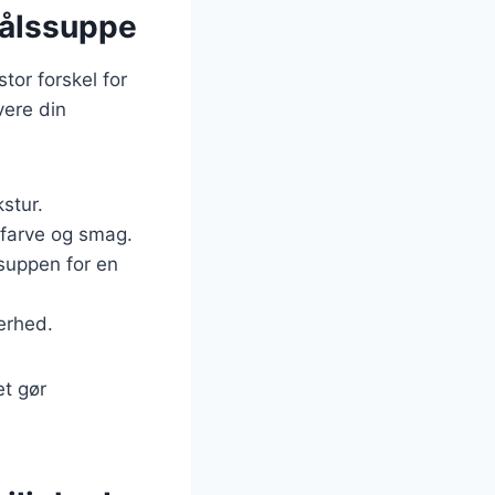
kålssuppe
or forskel for
vere din
kstur.
a farve og smag.
 suppen for en
erhed.
et gør