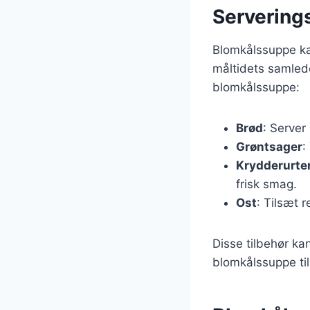
Servering
Blomkålssuppe kan
måltidets samlede
blomkålssuppe:
Brød
: Server
Grøntsager
:
Krydderurte
frisk smag.
Ost
: Tilsæt 
Disse tilbehør ka
blomkålssuppe til