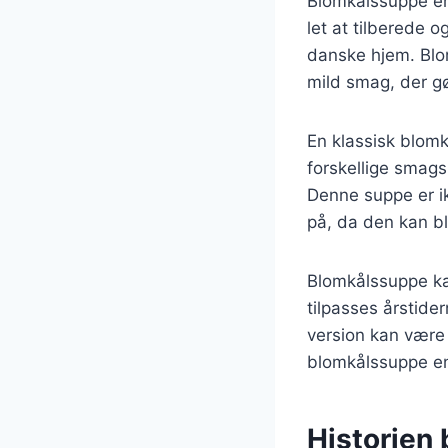
Blomkålssuppe er 
let at tilberede 
danske hjem. Blom
mild smag, der gø
En klassisk blomk
forskellige smags
Denne suppe er i
på, da den kan bl
Blomkålssuppe kan 
tilpasses årstid
version kan være
blomkålssuppe en 
Historien