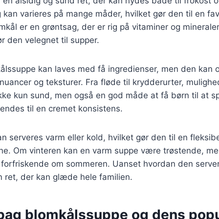
en alsidig og sund ret, der kan nydes både til frokost 
og kan varieres på mange måder, hvilket gør den til en fa
kål er en grøntsag, der er rig på vitaminer og minerale
r den velegnet til supper.
ålssuppe kan laves med få ingredienser, men den kan og
nuancer og teksturer. Fra fløde til krydderurter, muligh
kke kun sund, men også en god måde at få børn til at s
endes til en cremet konsistens.
serveres varm eller kold, hvilket gør den til en fleksibe
erne. Om vinteren kan en varm suppe være trøstende, me
 forfriskende om sommeren. Uanset hvordan den server
ret, der kan glæde hele familien.
 bag blomkålssuppe og dens popu