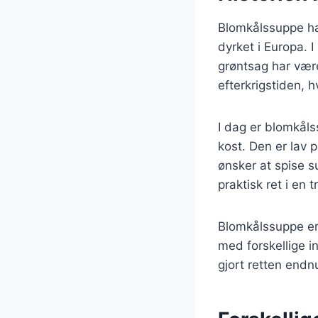
Blomkålssuppe har
dyrket i Europa.
grøntsag har være
efterkrigstiden, h
I dag er blomkål
kost. Den er lav p
ønsker at spise s
praktisk ret i en 
Blomkålssuppe er
med forskellige i
gjort retten endn