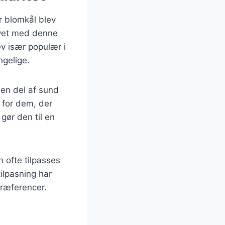
r blomkål blev
avet med denne
ev især populær i
ngelige.
en del af sund
g for dem, der
gør den til en
 ofte tilpasses
ilpasning har
præferencer.