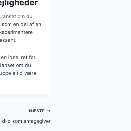
ejligheder
. Uanset om du
r som en del af en
 eksperimentere
ressant.
n ideel ret for
 Uanset om du
suppe altid være
NÆSTE
 dild som smagsgiver