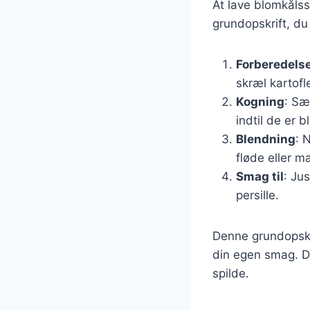
At lave blomkålss
grundopskrift, du
Forberedelse
skræl kartofl
Kogning
: Sæ
indtil de er 
Blendning
: 
fløde eller m
Smag til
: Ju
persille.
Denne grundopskri
din egen smag. Det
spilde.