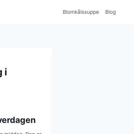
Blomkålssuppe
Blog
 i
hverdagen