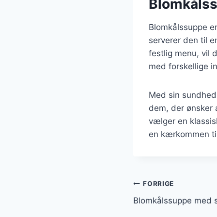
Blomkålssu
Blomkålssuppe er 
serverer den til 
festlig menu, vil
med forskellige i
Med sin sundheds
dem, der ønsker 
vælger en klassis
en kærkommen tilfø
Indlægsnavi
FORRIGE
Blomkålssuppe med se