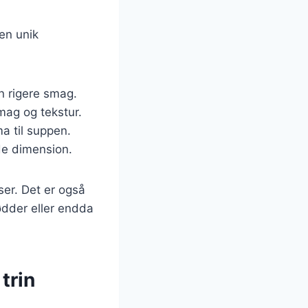
en unik
en rigere smag.
smag og tekstur.
a til suppen.
nde dimension.
ser. Det er også
ødder eller endda
trin