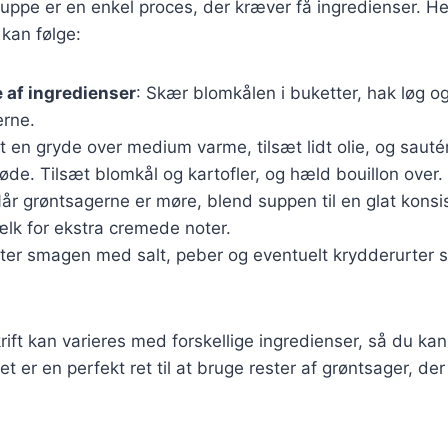
uppe er en enkel proces, der kræver få ingredienser. He
 kan følge:
 af ingredienser
: Skær blomkålen i buketter, hak løg og
erne.
t en gryde over medium varme, tilsæt lidt olie, og sautér
bløde. Tilsæt blomkål og kartofler, og hæld bouillon over.
Når grøntsagerne er møre, blend suppen til en glat konsi
ælk for ekstra cremede noter.
ster smagen med salt, peber og eventuelt krydderurter s
ft kan varieres med forskellige ingredienser, så du kan 
 er en perfekt ret til at bruge rester af grøntsager, der el