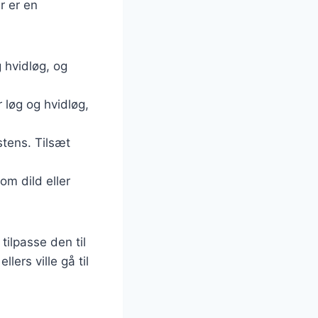
r er en
 hvidløg, og
 løg og hvidløg,
stens. Tilsæt
om dild eller
tilpasse den til
lers ville gå til