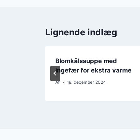
Lignende indlæg
d løg
Blomkålssuppe med
ingefær for ekstra varme
Af
18. december 2024