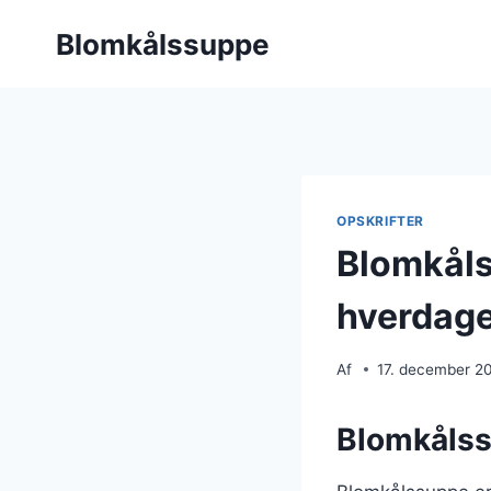
Fortsæt
Blomkålssuppe
til
indhold
OPSKRIFTER
Blomkålss
hverdag
Af
17. december 2
Blomkålss