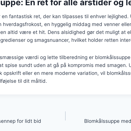
ppe: En ret for alle årstider og l
en fantastisk ret, der kan tilpasses til enhver lejlighed
en hverdagsfrokost, en hyggelig middag med venner elle
 den altid være et hit. Dens alsidighed gør det muligt at
ngredienser og smagsnuancer, hvilket holder retten inte
mæssige værdi og lette tilberedning er blomkålssuppe e
at spise sundt uden at gå på kompromis med smagen.
k opskrift eller en mere moderne variation, vil blomkåls
jelse til dit måltid.
gation
nnep for lidt bid
Blomkålssuppe med