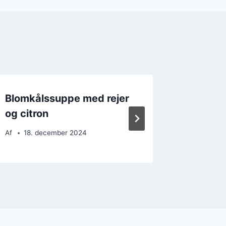
Blomkålssuppe med rejer
Blomkål
og citron
vintere
Af
18. december 2024
Af
9. d