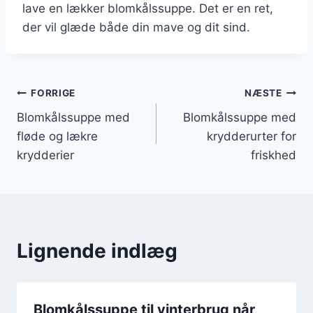
lave en lækker blomkålssuppe. Det er en ret,
der vil glæde både din mave og dit sind.
Indlægsnavigation
FORRIGE
NÆSTE
Blomkålssuppe med
Blomkålssuppe med
fløde og lækre
krydderurter for
krydderier
friskhed
Lignende indlæg
Blomkålssuppe til vinterbrug når